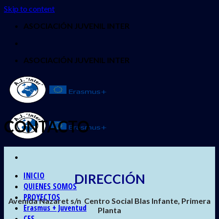
Skip to content
ASOCIACIÓN JUVENIL INTER
ASOCIACIÓN JUVENIL INTER
CONTACTO
INICIO
DIRECCIÓN
QUIENES SOMOS
PROYECTOS
Avenida Nazaret s/n Centro Social Blas Infante, Primera
Erasmus + Juventud
Planta
CES