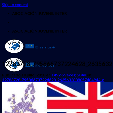
Skip to content
ASOCIACIÓN JUVENIL INTER
ASOCIACIÓN JUVENIL INTER
12783728_795866737224628_2635632
Publicado
10 julio, 2018
en
1452 &veces; 2048
en
12783728_795866737224628_2635632888057484944_o
INICIO
QUIENES SOMOS
PROYECTOS
Erasmus + Juventud
CES