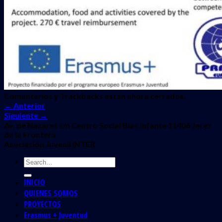
Comentarios y Trackbacks están ahora cerrados.
←
Anterior
Siguiente
→
Av. de Nazaret s/n Centro Social Blas Infante 11406 Jerez
de la Frontera
Asociación Juvenil INTER
INICIO
QUIENES SOMOS
PROYECTOS
Erasmus + Juventud