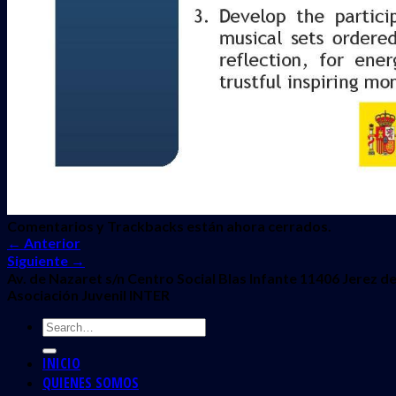
Comentarios y Trackbacks están ahora cerrados.
←
Anterior
Siguiente
→
Av. de Nazaret s/n Centro Social Blas Infante 11406 Jerez de
Asociación Juvenil INTER
INICIO
QUIENES SOMOS