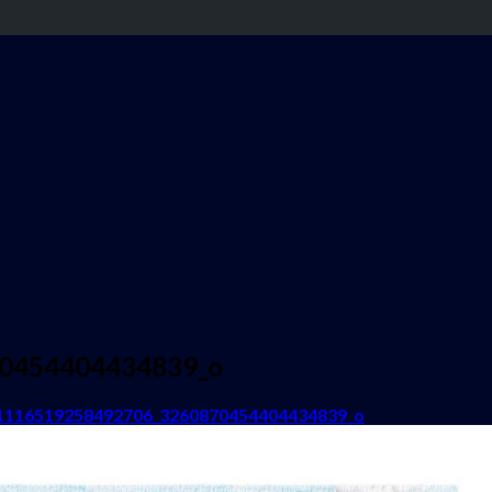
0454404434839_o
1116519258492706_3260870454404434839_o