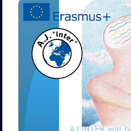
INICIO
QUIENES SOMOS
PROYECTOS
Erasmus + Juventud
CES
Galería
COLABORADORES
CONTACTO