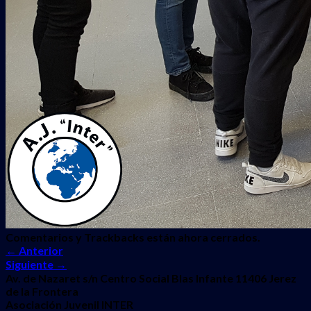
Comentarios y Trackbacks están ahora cerrados.
←
Anterior
Siguiente
→
Av. de Nazaret s/n Centro Social Blas Infante 11406 Jerez
de la Frontera
Asociación Juvenil INTER