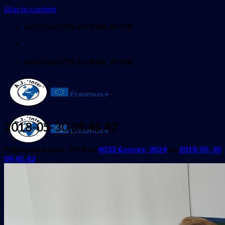
Skip to content
ASOCIACIÓN JUVENIL INTER
ASOCIACIÓN JUVENIL INTER
2018-05-30 09.45.42
Publicado
6 julio, 2018
en
4032 &veces; 3024
en
2018-05-30
09.45.42
INICIO
QUIENES SOMOS
PROYECTOS
Erasmus + Juventud
CES