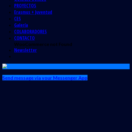
PROYECTOS
Erasmus + Juventud
CES
Galería
COLABORADORES
CONTACTO
WooCommerce not Found
Newsletter
Send message via your Messenger App