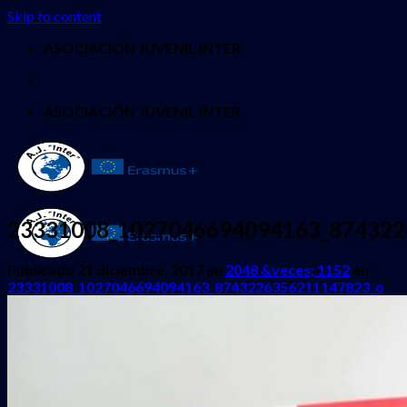
Skip to content
ASOCIACIÓN JUVENIL INTER
ASOCIACIÓN JUVENIL INTER
23331008_1027046694094163_874322
Publicado
21 diciembre, 2017
en
2048 &veces; 1152
en
23331008_1027046694094163_8743226356211147823_o
INICIO
QUIENES SOMOS
PROYECTOS
Erasmus + Juventud
CES