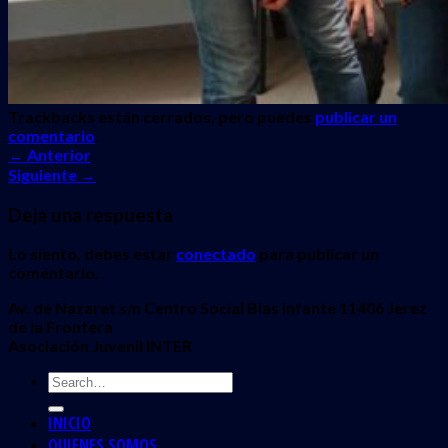
Trackbacks están cerrados, pero puedes
publicar un
comentario
.
←
Anterior
Siguiente
→
Deja una respuesta
Lo siento, debes estar
conectado
para publicar un
comentario.
Av. de Nazaret s/n Centro Social Blas Infante 11406 Jerez
de la Frontera
Asociación Juvenil INTER
INICIO
QUIENES SOMOS