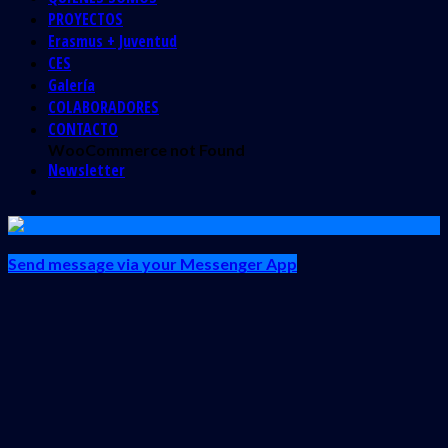
PROYECTOS
Erasmus + Juventud
CES
Galería
COLABORADORES
CONTACTO
WooCommerce not Found
Newsletter
Send message via your Messenger App