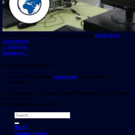
Trackbacks están cerrados, pero puedes
publicar un
comentario
.
←
Anterior
Siguiente
→
Deja una respuesta
Lo siento, debes estar
conectado
para publicar un
comentario.
Av. de Nazaret s/n Centro Social Blas Infante 11406 Jerez
de la Frontera
Asociación Juvenil INTER
INICIO
QUIENES SOMOS