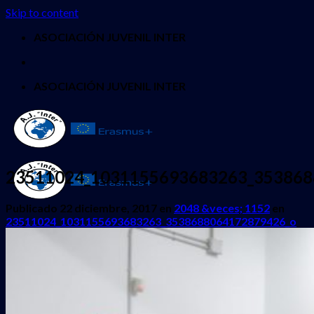
Skip to content
ASOCIACIÓN JUVENIL INTER
ASOCIACIÓN JUVENIL INTER
23511024_1031155693683263_353868
Publicado
22 diciembre, 2017
en
2048 &veces; 1152
en
23511024_1031155693683263_3538688064172879426_o
INICIO
QUIENES SOMOS
PROYECTOS
Erasmus + Juventud
CES