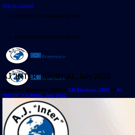
Skip to content
ASOCIACIÓN JUVENIL INTER
ASOCIACIÓN JUVENIL INTER
AJ “INTER” JOURNAL, July 2022
Publicado
28 agosto, 2022
en
1414 &veces; 2000
en
AJ
“INTER” JOURNAL, July 2022
INICIO
QUIENES SOMOS
PROYECTOS
Erasmus + Juventud
CES