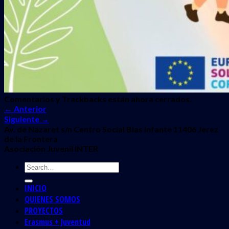
Comentarios y Trackbacks están ahora cerrados.
←
Anterior
Siguiente
→
Av. de Nazaret s/n Centro Social Blas Infante 11406 Jerez
de la Frontera
Asociación Juvenil INTER
INICIO
QUIENES SOMOS
PROYECTOS
Erasmus + Juventud