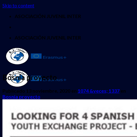
Skip to content
ASOCIACIÓN JUVENIL INTER
ASOCIACIÓN JUVENIL INTER
Bosnia proyecto
Publicado
13 noviembre, 2020
en
1074 &veces; 1337
en
Bosnia proyecto
INICIO
QUIENES SOMOS
PROYECTOS
Erasmus + Juventud
CES