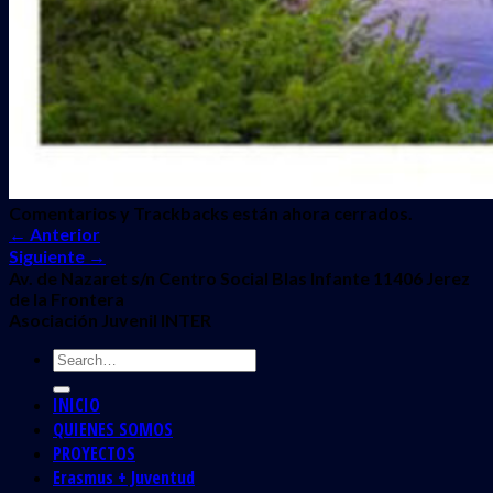
Comentarios y Trackbacks están ahora cerrados.
←
Anterior
Siguiente
→
Av. de Nazaret s/n Centro Social Blas Infante 11406 Jerez
de la Frontera
Asociación Juvenil INTER
INICIO
QUIENES SOMOS
PROYECTOS
Erasmus + Juventud