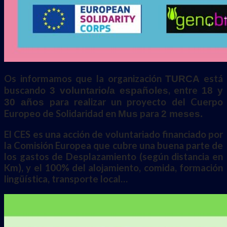
Os informamos que la organización
está
TURCA
buscando
, entre
3 voluntario/a españoles
18 y
para realizar un proyecto del Cuerpo
30 años
Europeo de Solidaridad en
para
Mus
2 meses.
El CES es una acción de voluntariado financiado por
la Comisión Europea que cubre una buena parte de
los gastos de Desplazamiento (según distancia en
Km), y el 100% del alojamiento, comida, formación
lingüística, transporte local…