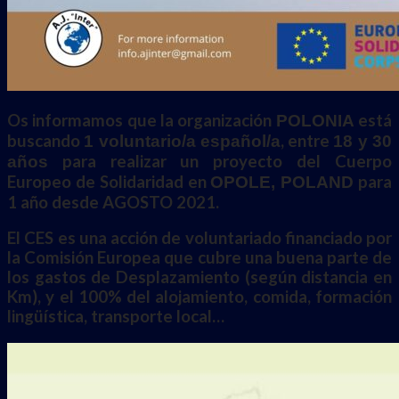
Os informamos que la organización
está
POLONIA
buscando
, entre
1 voluntario/a español/a
18 y 30
para realizar un proyecto del Cuerpo
años
Europeo de Solidaridad en
para
OPOLE, POLAND
1 año desde AGOSTO 2021.
El CES es una acción de voluntariado financiado por
la Comisión Europea que cubre una buena parte de
los gastos de Desplazamiento (según distancia en
Km), y el 100% del alojamiento, comida, formación
lingüística, transporte local…