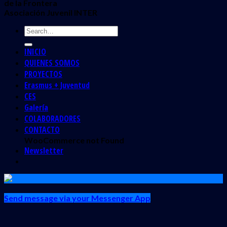
de la Frontera
Asociación Juvenil INTER
INICIO
QUIENES SOMOS
PROYECTOS
Erasmus + Juventud
CES
Galería
COLABORADORES
CONTACTO
WooCommerce not Found
Newsletter
Send message via your Messenger App