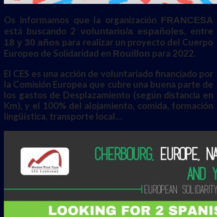
Os informamos que la organización
FRANCESA
está buscando 2
, entre
voluntario/a españoles
para realizar un proyecto del Cuerpo
18 y 30 años
Europeo de Solidaridad en
para 2022.
Rouillon
El CES es una acción de voluntariado financiado por
la Comisión Europea que cubre una buena parte de
los gastos de Desplazamiento (según distancia en
Km), y el 100% del alojamiento, comida, formación
lingüística, transporte local…