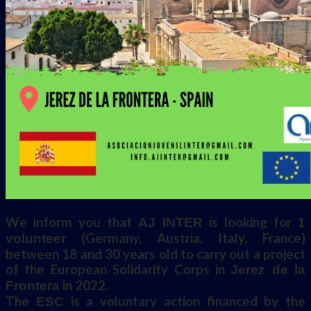
We inform you that
is looking for
AJ INTER
1
(Germany, Austria, Italy, France)
volunteer
between 18 and 30 years old to carry out a project
of the European Solidarity Corps in
Jerez de la
in 2022.
Frontera
The
is a voluntary action financed by the
ESC