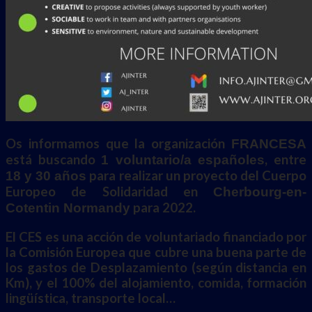
Os informamos que la organización
FRANCESA
está buscando
, entre
1 voluntario/a españoles
para realizar un proyecto del Cuerpo
18 y 30 años
Europeo de Solidaridad en
Cherbourg-en-
para 2022.
Cotentin
Normandy
El CES es una acción de voluntariado financiado por
la Comisión Europea que cubre una buena parte de
los gastos de Desplazamiento (según distancia en
Km), y el 100% del alojamiento, comida, formación
lingüística, transporte local…