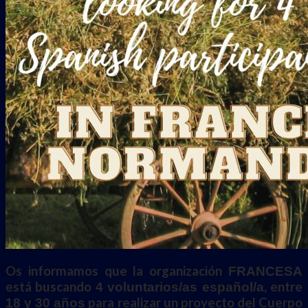
Os informamos que la organización
FRANCESA
está buscando
, entre
4 voluntarios/as español/a
para realizar un proyecto del Cuerpo
18 y 30 años