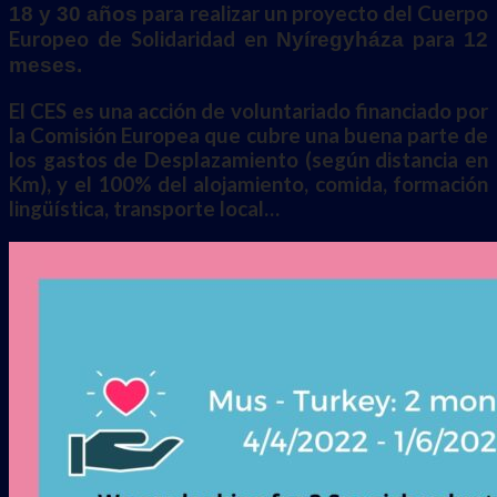
para realizar un proyecto del Cuerpo
18 y 30 años
Europeo de Solidaridad en
para
Nyíregyháza
12
meses.
El CES es una acción de voluntariado financiado por
la Comisión Europea que cubre una buena parte de
los gastos de Desplazamiento (según distancia en
Km), y el 100% del alojamiento, comida, formación
lingüística, transporte local…