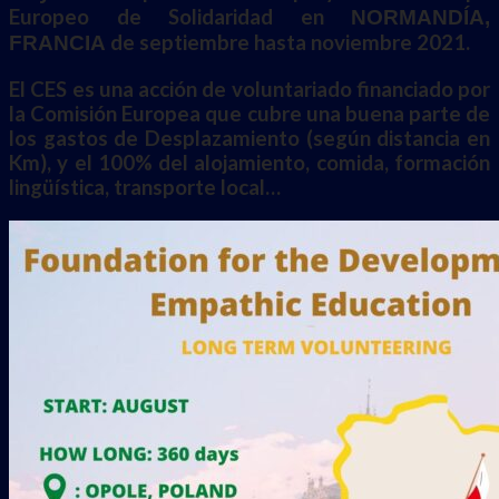
Europeo de Solidaridad en
NORMANDÍA,
de septiembre hasta noviembre 2021.
FRANCIA
El CES es una acción de voluntariado financiado por
la Comisión Europea que cubre una buena parte de
los gastos de Desplazamiento (según distancia en
Km), y el 100% del alojamiento, comida, formación
lingüística, transporte local…