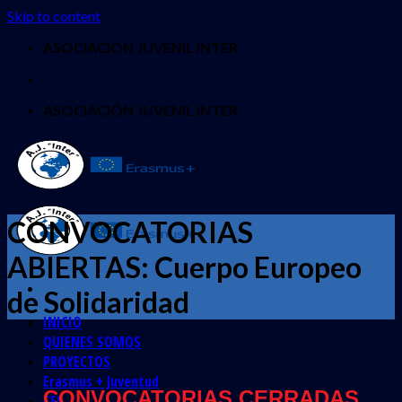
Skip to content
ASOCIACIÓN JUVENIL INTER
ASOCIACIÓN JUVENIL INTER
CONVOCATORIAS
ABIERTAS: Cuerpo Europeo
de Solidaridad
INICIO
QUIENES SOMOS
PROYECTOS
Erasmus + Juventud
CONVOCATORIAS CERRADAS
CES