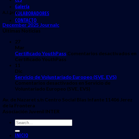
Galería
COLABORADORES
A.J. Inter
CONTACTO
December 2025 Journalc
Últimas Noticias
27
Mar
Certificado YouthPass
Comentarios desactivados
en
Certificado YouthPass
11
Dic
Servicio de Voluntariado Europeo (SVE, EVS)
Comentarios desactivados
en Servicio de
Voluntariado Europeo (SVE, EVS)
Av. de Nazaret s/n Centro Social Blas Infante 11406 Jerez
de la Frontera
Asociación Juvenil INTER
INICIO