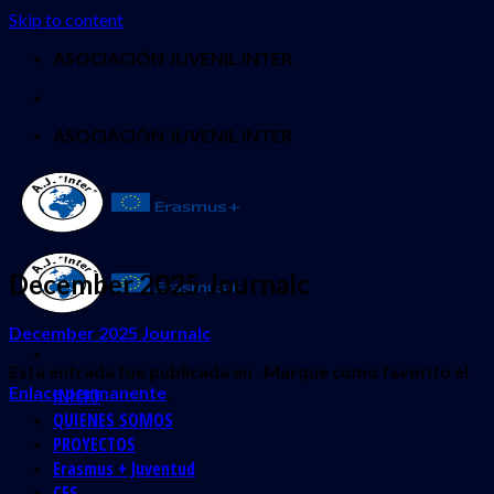
Skip to content
ASOCIACIÓN JUVENIL INTER
ASOCIACIÓN JUVENIL INTER
December 2025 Journalc
December 2025 Journalc
Esta entrada fue publicada en . Marque como favorito el
Enlace permanente
.
INICIO
QUIENES SOMOS
PROYECTOS
Erasmus + Juventud
CES