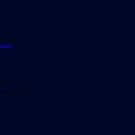
tario
.
rio.
 la Frontera