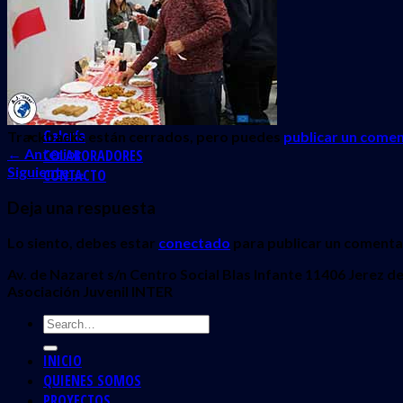
INICIO
QUIENES SOMOS
PROYECTOS
Erasmus + Juventud
CES
Galería
Trackbacks están cerrados, pero puedes
publicar un comen
←
Anterior
COLABORADORES
Siguiente
→
CONTACTO
Deja una respuesta
Lo siento, debes estar
conectado
para publicar un comenta
Av. de Nazaret s/n Centro Social Blas Infante 11406 Jerez de
Asociación Juvenil INTER
INICIO
QUIENES SOMOS
PROYECTOS