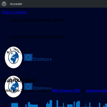
Acerca
Acceder
de
Skip to content
WordPress
ASOCIACIÓN JUVENIL INTER
ASOCIACIÓN JUVENIL INTER
erasmus plus
Publicado
22 enero, 2018
en
601 &veces; 293
en
erasmus pl