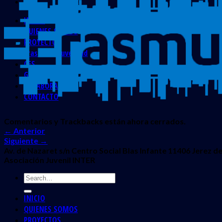
INICIO
QUIENES SOMOS
PROYECTOS
Erasmus + Juventud
CES
Galería
COLABORADORES
CONTACTO
Comentarios y Trackbacks están ahora cerrados.
←
Anterior
Siguiente
→
Av. de Nazaret s/n Centro Social Blas Infante 11406 Jerez de
Asociación Juvenil INTER
INICIO
QUIENES SOMOS
PROYECTOS