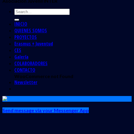
Asociación Juvenil INTER
INICIO
QUIENES SOMOS
PROYECTOS
Erasmus + Juventud
CES
Galería
COLABORADORES
CONTACTO
WooCommerce not Found
Newsletter
Send message via your Messenger App