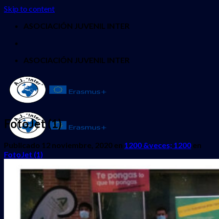
Skip to content
ASOCIACIÓN JUVENIL INTER
ASOCIACIÓN JUVENIL INTER
FotoJet (1)
Publicado
12 noviembre, 2020
en
1200 &veces; 1200
en
FotoJet (1)
INICIO
QUIENES SOMOS
PROYECTOS
Erasmus + Juventud
CES