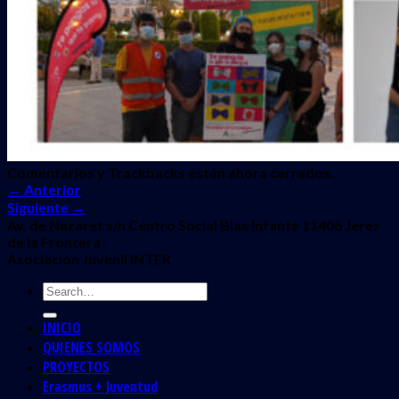
Comentarios y Trackbacks están ahora cerrados.
←
Anterior
Siguiente
→
Av. de Nazaret s/n Centro Social Blas Infante 11406 Jerez
de la Frontera
Asociación Juvenil INTER
INICIO
QUIENES SOMOS
PROYECTOS
Erasmus + Juventud