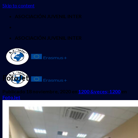
Skip to content
ASOCIACIÓN JUVENIL INTER
ASOCIACIÓN JUVENIL INTER
FotoJet
Publicado
18 noviembre, 2020
en
1200 &veces; 1200
en
FotoJet
INICIO
QUIENES SOMOS
PROYECTOS
Erasmus + Juventud
CES