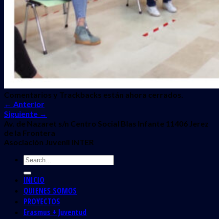
Comentarios y Trackbacks están ahora cerrados.
←
Anterior
Siguiente
→
Av. de Nazaret s/n Centro Social Blas Infante 11406 Jerez
de la Frontera
Asociación Juvenil INTER
INICIO
QUIENES SOMOS
PROYECTOS
Erasmus + Juventud