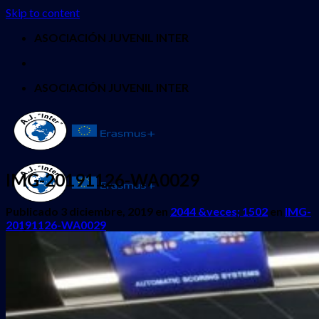
Skip to content
ASOCIACIÓN JUVENIL INTER
ASOCIACIÓN JUVENIL INTER
IMG-20191126-WA0029
Publicado
3 diciembre, 2019
en
2044 &veces; 1502
en
IMG-
20191126-WA0029
INICIO
QUIENES SOMOS
PROYECTOS
Erasmus + Juventud
CES