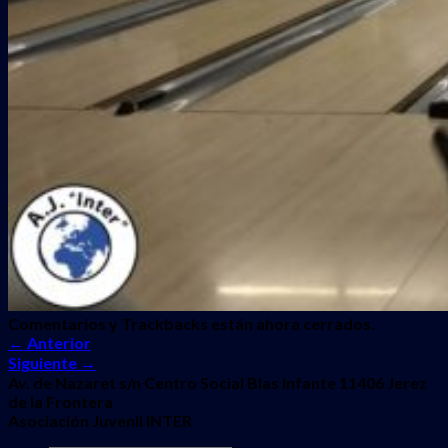
Comentarios y Trackbacks están ahora cerrados.
←
Anterior
Siguiente
→
Av. de Nazaret s/n Centro Social Blas Infante 11406 Jerez
de la Frontera
Asociación Juvenil INTER