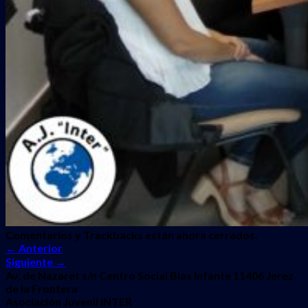
Comentarios y Trackbacks están ahora cerrados.
←
Anterior
Siguiente
→
Av. de Nazaret s/n Centro Social Blas Infante 11406 Jerez
de la Frontera
Asociación Juvenil INTER