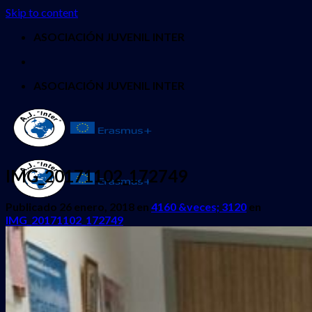
Skip to content
ASOCIACIÓN JUVENIL INTER
ASOCIACIÓN JUVENIL INTER
IMG_20171102_172749
Publicado
26 enero, 2018
en
4160 &veces; 3120
en
IMG_20171102_172749
INICIO
QUIENES SOMOS
PROYECTOS
Erasmus + Juventud
CES