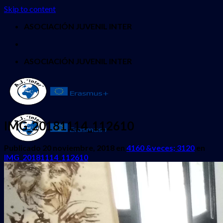
Skip to content
ASOCIACIÓN JUVENIL INTER
ASOCIACIÓN JUVENIL INTER
IMG_20181114_112610
Publicado
20 noviembre, 2018
en
4160 &veces; 3120
en
IMG_20181114_112610
INICIO
QUIENES SOMOS
PROYECTOS
Erasmus + Juventud
CES