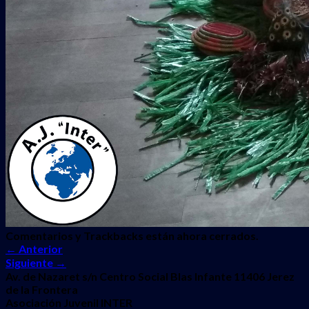
Comentarios y Trackbacks están ahora cerrados.
←
Anterior
Siguiente
→
Av. de Nazaret s/n Centro Social Blas Infante 11406 Jerez
de la Frontera
Asociación Juvenil INTER