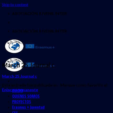
Skip to content
ASOCIACIÓN JUVENIL INTER
ASOCIACIÓN JUVENIL INTER
March 25 Journal c
March 25 Journal c
Esta entrada fue publicada en . Marque como favorito el
Enlace permanente
.
INICIO
QUIENES SOMOS
PROYECTOS
Erasmus + Juventud
CES