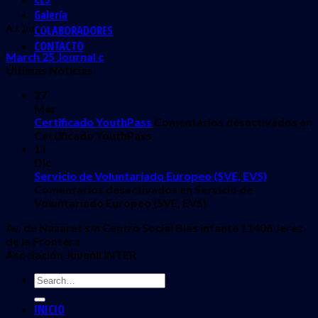
Galería
COLABORADORES
A.J. Inter
CONTACTO
March 25 Journal c
Últimas Noticias
27
Mar
Certificado YouthPass
Comentarios desactivados
en
Certificado YouthPass
11
Dic
Servicio de Voluntariado Europeo (SVE, EVS)
Comentarios desactivados
en Servicio de
Voluntariado Europeo (SVE, EVS)
Av. de Nazaret s/n Centro Social Blas Infante 11406 Jerez
de la Frontera
Asociación Juvenil INTER
INICIO