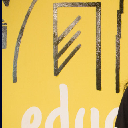
INICIO
QUIENES SOMOS
PROYECTOS
Erasmus + Juventud
CES
Galería
COLABORADORES
CONTACTO