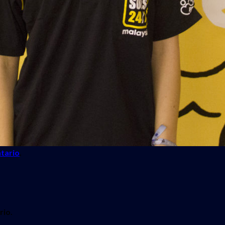
tario
.
rio.