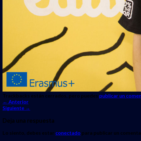
Trackbacks están cerrados, pero puedes
publicar un comen
←
Anterior
Siguiente
→
Deja una respuesta
Lo siento, debes estar
conectado
para publicar un comenta