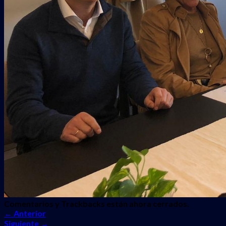
Comentarios y Trackbacks están ahora cerrados.
←
Anterior
Siguiente
→