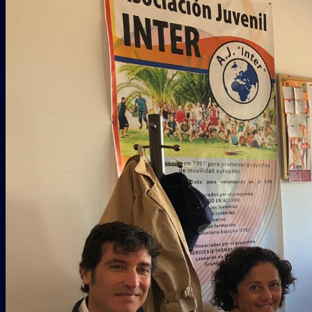
INICIO
QUIENES SOMOS
PROYECTOS
Erasmus + Juventud
CES
Galería
COLABORADORES
CONTACTO