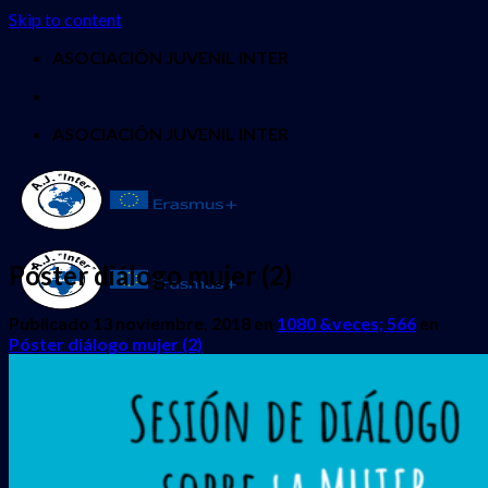
Skip to content
ASOCIACIÓN JUVENIL INTER
ASOCIACIÓN JUVENIL INTER
Póster diálogo mujer (2)
Publicado
13 noviembre, 2018
en
1080 &veces; 566
en
Póster diálogo mujer (2)
INICIO
QUIENES SOMOS
PROYECTOS
Erasmus + Juventud
CES