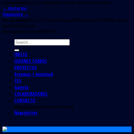
Comentarios y Trackbacks están ahora cerrados.
←
Anterior
Siguiente
→
Av. de Nazaret s/n Centro Social Blas Infante 11406 Jerez
de la Frontera
Asociación Juvenil INTER
INICIO
QUIENES SOMOS
PROYECTOS
Erasmus + Juventud
CES
Galería
COLABORADORES
CONTACTO
WooCommerce not Found
Newsletter