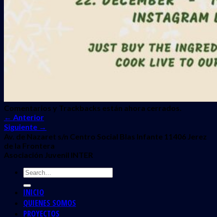
Comentarios y Trackbacks están ahora cerrados.
←
Anterior
Siguiente
→
Av. de Nazaret s/n Centro Social Blas Infante 11406 Jerez
de la Frontera
Asociación Juvenil INTER
INICIO
QUIENES SOMOS
PROYECTOS