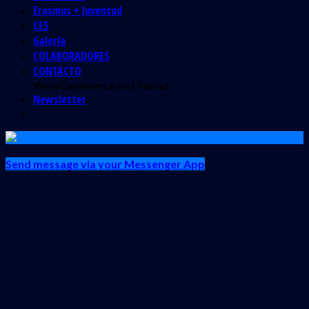
Erasmus + Juventud
CES
Galería
COLABORADORES
CONTACTO
WooCommerce not Found
Newsletter
Send message via your Messenger App