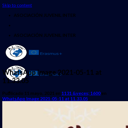
Skip to content
ASOCIACIÓN JUVENIL INTER
ASOCIACIÓN JUVENIL INTER
WhatsApp Image 2021-05-11 at
11.33.05
Publicado
11 mayo, 2021
en
1131 &veces; 1600
en
WhatsApp Image 2021-05-11 at 11.33.05
INICIO
QUIENES SOMOS
PROYECTOS
Erasmus + Juventud
CES