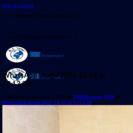
Skip to content
ASOCIACIÓN JUVENIL INTER
ASOCIACIÓN JUVENIL INTER
WhatsApp Image 2021-12-15 at
13.13.50
Publicado
15 diciembre, 2021
en
1920 &veces; 1920
en
WhatsApp Image 2021-12-15 at 13.13.50
INICIO
QUIENES SOMOS
PROYECTOS
Erasmus + Juventud
CES