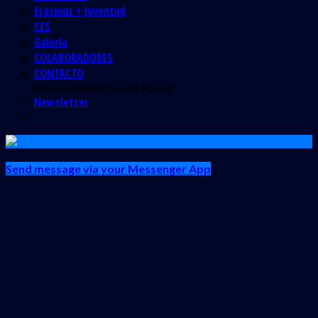
Erasmus + Juventud
CES
Galería
COLABORADORES
CONTACTO
WooCommerce not Found
Newsletter
Send message via your Messenger App