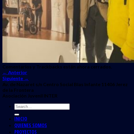
Comentarios y Trackbacks están ahora cerrados.
←
Anterior
Siguiente
→
Av. de Nazaret s/n Centro Social Blas Infante 11406 Jerez
de la Frontera
Asociación Juvenil INTER
INICIO
QUIENES SOMOS
PROYECTOS