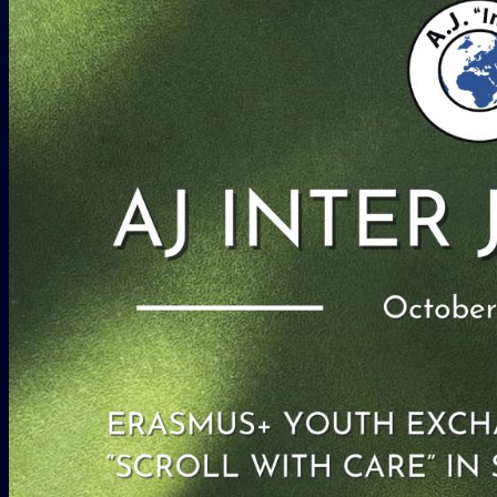
INICIO
QUIENES SOMOS
PROYECTOS
Erasmus + Juventud
CES
Galería
COLABORADORES
CONTACTO