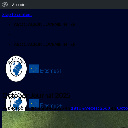
Acerca
Acceder
de
Skip to content
WordPress
ASOCIACIÓN JUVENIL INTER
ASOCIACIÓN JUVENIL INTER
October Journal 2025
Publicado
17 diciembre, 2025
en
1810 &veces; 2560
en
Octo