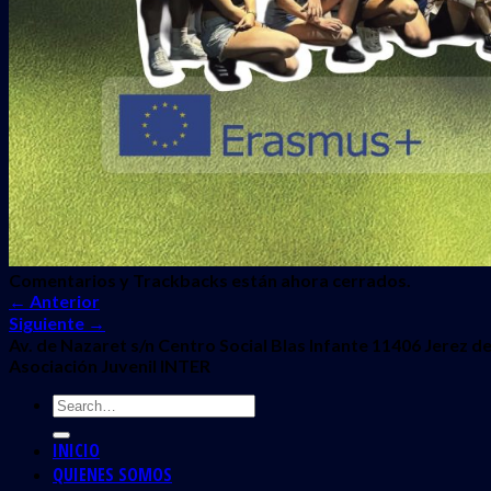
Comentarios y Trackbacks están ahora cerrados.
←
Anterior
Siguiente
→
Av. de Nazaret s/n Centro Social Blas Infante 11406 Jerez de
Asociación Juvenil INTER
INICIO
QUIENES SOMOS