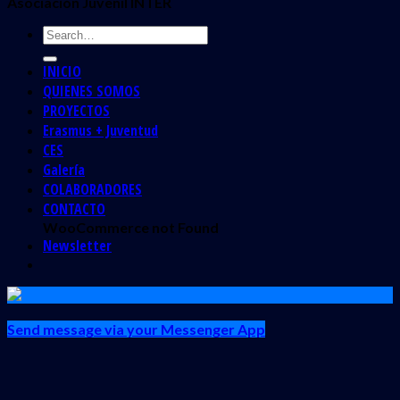
Asociación Juvenil INTER
INICIO
QUIENES SOMOS
PROYECTOS
Erasmus + Juventud
CES
Galería
COLABORADORES
CONTACTO
WooCommerce not Found
Newsletter
Send message via your Messenger App